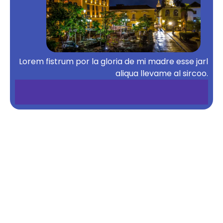
Lorem fistrum por la gloria de mi madre esse jarl
aliqua llevame al sircoo.