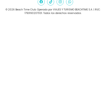
©️ 2026 Beach Time Club. Operado por VIAJES Y TURISMO BEACHTIME S.A. | RUC:
1793190207001. Todos los derechos reservados.