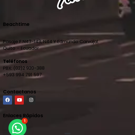
Beachtime
Pasaje F N43-143, N44 Y Edmundo Carvajal.
Quito – Ecuador
Teléfonos
PBX: (02)2 920-388
+593 994 791 597
Contactanos
Enlaces Rápidos
1