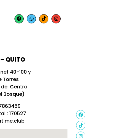
– QUITO
net 40-100 y
e Torres
 del Centro
el Bosque)
7863459
al : 170527
time.club