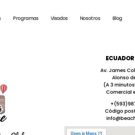
s
Programas
Visados
Nosotros
Blog
ECUADOR 
Av. James Col
Alonso d
(A 3 minutos
Comercial 
+(593)98
Código post
info@beach