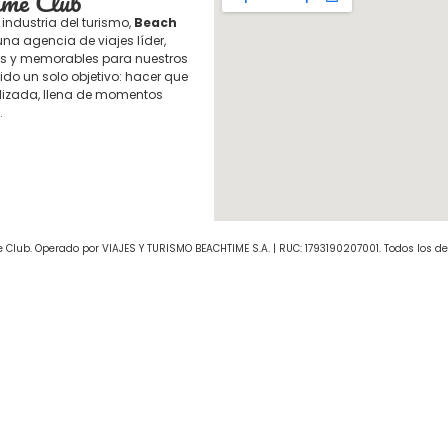
ime Club
industria del turismo,
Beach
a agencia de viajes líder,
as y memorables para nuestros
nido un solo objetivo: hacer que
lizada, llena de momentos
.
 Club. Operado por VIAJES Y TURISMO BEACHTIME S.A. | RUC: 1793190207001. Todos los d