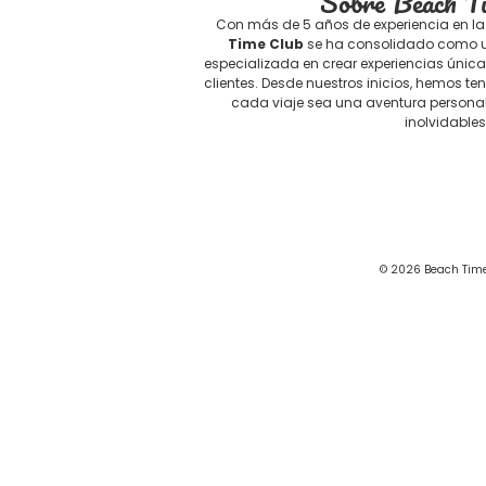
Sobre Beach T
Con más de 5 años de experiencia en la 
Time Club
se ha consolidado como un
especializada en crear experiencias únic
clientes. Desde nuestros inicios, hemos te
cada viaje sea una aventura persona
inolvidables
©️ 2026 Beach Time