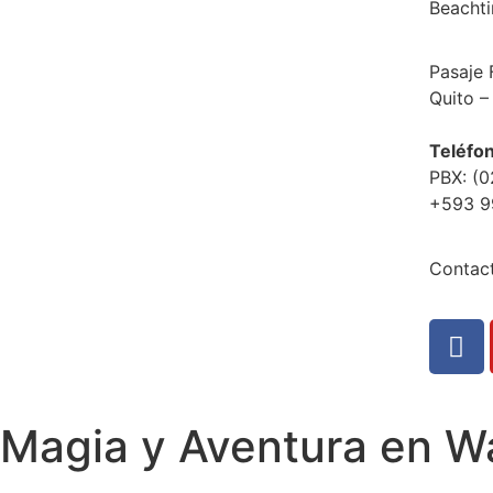
Beacht
Pasaje 
Quito –
Teléfo
PBX: (
+593 9
Contac
Magia y Aventura en Wa