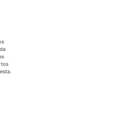
os
ada
es
rtos
esta.