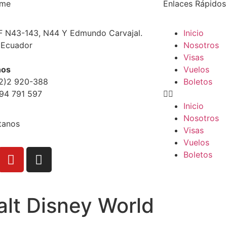
ime
Enlaces Rápido
F N43-143, N44 Y Edmundo Carvajal.
Inicio
 Ecuador
Nosotros
Visas
nos
Vuelos
02)2 920-388
Boletos
94 791 597
Inicio
Nosotros
tanos
Visas
Vuelos
Boletos
lt Disney World